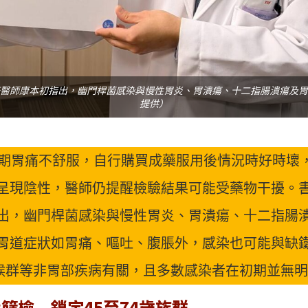
醫師康本初指出，幽門桿菌感染與慢性胃炎、胃潰瘍、十二指腸潰瘍及胃
提供）
長期胃痛不舒服，自行購買成藥服用後情況時好時壞
呈現陰性，醫師仍提醒檢驗結果可能受藥物干擾。
出，幽門桿菌感染與慢性胃炎、胃潰瘍、十二指腸
胃道症狀如胃痛、嘔吐、腹脹外，感染也可能與缺
症候群等非胃部疾病有關，且多數感染者在初期並無
篩檢 鎖定45至74歲族群