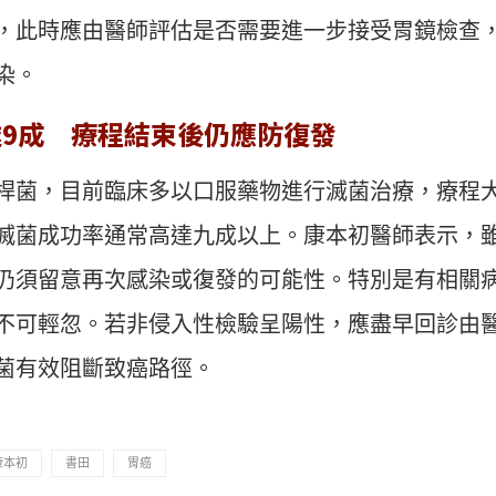
，此時應由醫師評估是否需要進一步接受胃鏡檢查
染。
9成 療程結束後仍應防復發
桿菌，目前臨床多以口服藥物進行滅菌治療，療程大
滅菌成功率通常高達九成以上。康本初醫師表示，
仍須留意再次感染或復發的可能性。特別是有相關
不可輕忽。若非侵入性檢驗呈陽性，應盡早回診由
菌有效阻斷致癌路徑。
康本初
書田
胃癌