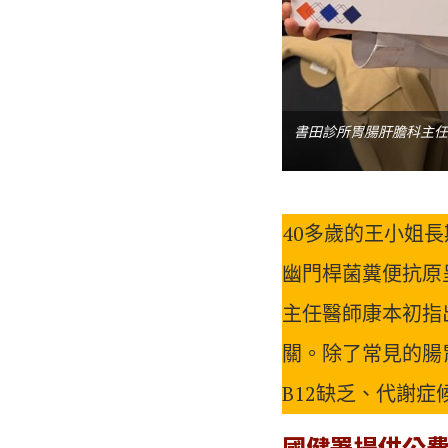
書田診所胃腸肝膽科主任
40多歲的王小姐
幽門桿菌糞便抗原
主任醫師康本初指
關。除了常見的腸
B12缺乏、代謝
國健署提供公費