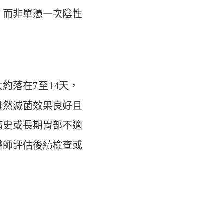
，而非單憑一次陰性
約落在7至14天，
雖然滅菌效果良好且
病史或長期胃部不適
醫師評估後續檢查或