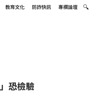
教育文化
防詐快訊
專欄論壇
況」恐檢驗