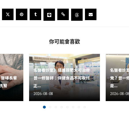
你可能會喜歡
名醫看診室》攝護腺肥大可治療
名醫看診
 醫曝長輩
曾一修醫師：保健食品不可取代
覺？曾一
洗腎
正...
是...
2026-08-08
2026-08-0