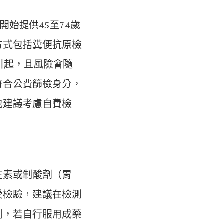
始提供45至74歲
方式包括糞便抗原檢
引起，且風險會隨
符合公費篩檢身分，
也建議考慮自費檢
生素或制酸劑（胃
受檢驗，建議在檢測
例，若自行服用成藥