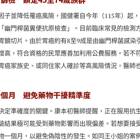
因子並降低罹癌風險，國健署自今年（115年）起，開
「幽門桿菌糞便抗原檢查」。目前臨床常見的檢測
胃鏡切片。由於胃癌約有8至9成是由幽門桿菌感染
增高，符合資格的民眾應善加利用公費服務。若不
胃癌家族史、或同住家人確診等高風險情況，醫師
一個月 避免藥物干擾精準度
決定準確度的關鍵。康本初醫師提醒，正在服用抗
驗結果極可能受到藥物影響而出現偏差。若想要接
物一個月，以避免偽陰性的發生。如同王小姐的案