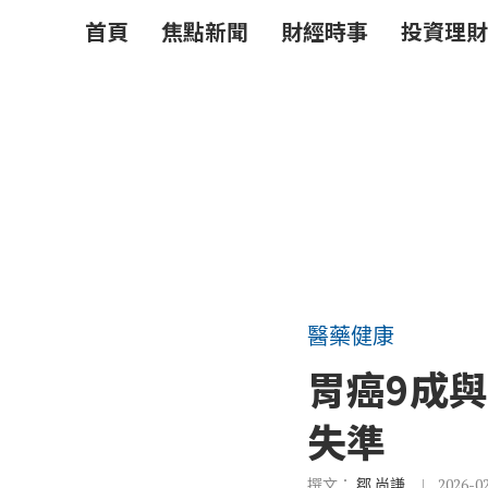
首頁
焦點新聞
財經時事
投資理財
醫藥健康
胃癌9成
失準
撰文：
鄒 尚謙
2026-0