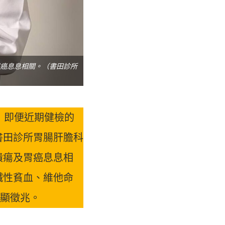
癌息息相關。（書田診所
，即便近期健檢的
書田診所胃腸肝膽科
潰瘍及胃癌息息相
鐵性貧血、維他命
明顯徵兆。