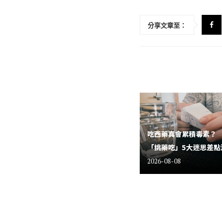
分享文章至：
吃西藥真會累積毒素？
「挑藥吃」5大迷思差點
2026-08-08