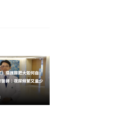
室》攝護腺肥大如何自
中榮醫材商代開刀案 衛福部新指
修醫師：夜尿頻繁又量少
引上路：手術前須告知、書面同
意...
8
2026-08-07