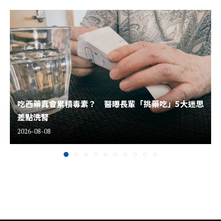
吃西藥真會累積毒素？ 醫曝長輩「挑藥吃」5大迷思
差點洗腎
2026-08-08