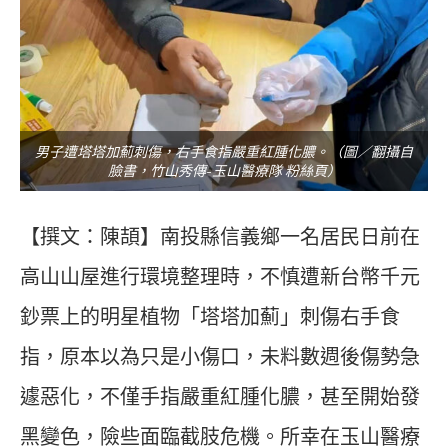
男子遭塔塔加薊刺傷，右手食指嚴重紅腫化膿。（圖／翻攝自
臉書，竹山秀傳-玉山醫療隊 粉絲頁）
【撰文：陳頡】南投縣信義鄉一名居民日前在
高山山屋進行環境整理時，不慎遭新台幣千元
鈔票上的明星植物「塔塔加薊」刺傷右手食
指，原本以為只是小傷口，未料數週後傷勢急
遽惡化，不僅手指嚴重紅腫化膿，甚至開始發
黑變色，險些面臨截肢危機。所幸在玉山醫療