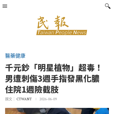
醫藥健康
千元鈔「明星植物」超毒！
男遭刺傷3週手指發黑化膿
住院1週險截肢
撰文：
CTWANT
2026-06-09