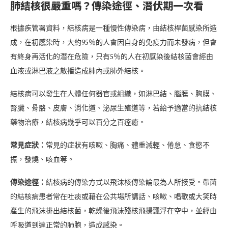
肺結核很嚴重嗎？傳染途徑、潛伏期一次看
根據疾管署資料，結核病是一種慢性傳染病，由結核桿菌感染所造
成，在初感染時，大約95％的人會因自身的免疫力而未發病，但會
有終身再活化的潛在危險，只有5％的人在初感染後結核菌會經由
血液或淋巴液之散播造成肺內或肺外結核。
結核病可以發生在人體任何器官或組織，如淋巴結、腦膜、胸膜、
腎臟、骨骼、皮膚、消化道、泌尿生殖道等，若給予適當的抗結核
藥物治療，結核病幾乎可以百分之百痊癒。
常見症狀：
常見的症狀有咳嗽、胸痛、體重減輕、倦怠、食慾不
振，發燒、咳血等。
傳染途徑：
結核病的傳染方式以飛沫核傳染論最為人所接受。帶菌
的結核病患者常在吐痰或藉在公共場所講話、咳嗽、唱歌或大笑時
產生的飛沫排出結核菌，乾燥後飛沫殘核飛揚飄浮在空中，並經由
呼吸道到達正常的肺胞，造成感染。