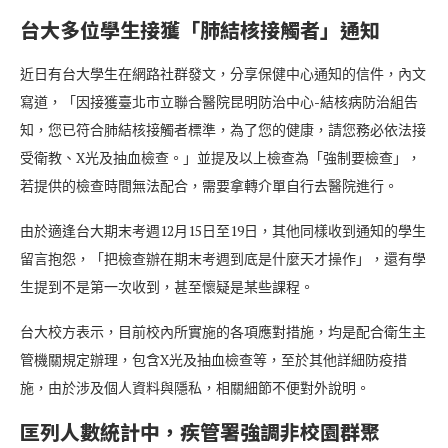
台大多位學生接獲「肺結核接觸者」通知
近日有台大學生在網路社群發文，分享保健中心通知的信件，內文
寫道，「因接獲臺北市立聯合醫院昆明防治中心-結核病防治組告
知，您已符合肺結核接觸者標準，為了您的健康，請您務必依法接
受衛教、X光及抽血檢查。」並提及以上檢查為「強制要檢查」，
若提供的檢查時間無法配合，需要拿轉介單自行去醫院進行。
由於適逢台大期末考週12月15日至19日，其他同樣收到通知的學生
留言抱怨，「把檢查辦在期末考週到底是什麼天才操作」，還有學
生提到不是第一次收到，甚至懷疑是某些課程。
台大校方表示，目前校內所實施的各項應對措施，均是配合衛生主
管機關規定辦理，包含X光及抽血檢查等，至於其他詳細防疫措
施，由於涉及個人資料與隱私，相關細節不便對外說明。
匡列人數統計中，疾管署強調非校園群聚