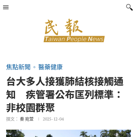
焦點新聞
醫藥健康
台大多人接獲肺結核接觸通
知 疾管署公布匡列標準：
非校園群聚
撰文：
秦 宛萱
2025-12-04