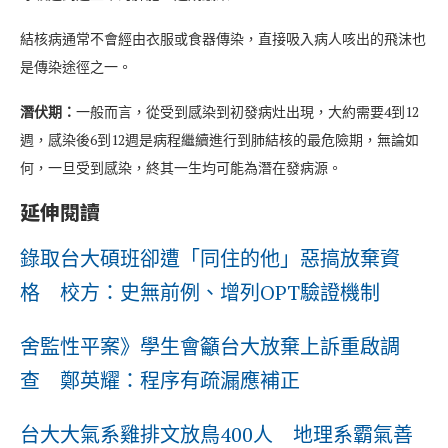
結核病通常不會經由衣服或食器傳染，直接吸入病人咳出的飛沫也
是傳染途徑之一。
潛伏期：
一般而言，從受到感染到初發病灶出現，大約需要4到12
週，感染後6到12週是病程繼續進行到肺結核的最危險期，無論如
何，一旦受到感染，終其一生均可能為潛在發病源。
延伸閱讀
錄取台大碩班卻遭「同住的他」惡搞放棄資
格 校方：史無前例、增列OPT驗證機制
舍監性平案》學生會籲台大放棄上訴重啟調
查 鄭英耀：程序有疏漏應補正
台大大氣系雞排文放鳥400人 地理系霸氣善