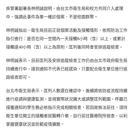
疾管署副署長林明誠說明，由台北市衛生局和校方共同介入處理
中，強調此事件為單一確診個案、不是校園群聚。
林明誠指出，衛生局目前正就個案活動及接觸情形，依照防治工作
指引進行：是否在同一空間內一天接觸8小時（含）以上，或累計
接觸達40小時（含）以上為原則，匡列後同時會安排追蹤檢查。
林明誠表示，目前匡列及安排追蹤檢查工作仍由台北市政府衛生局
持續進行中，接到通知不代表已經感染，只要配合衛生單位進行追
路檢查即可。
台北市衛生局表示，匡列人數還在確認中，後續將依防疫流程持續
進行疫調與健康監測，並視實際狀況擴大或調整匡列範圍，呼籲已
接獲通知的學生務必依指示完成相關檢查，若因故無法前往，須持
衛生單位開立的接觸者就醫轉介單，自行前往醫療院所檢查，以利
掌握健康狀況並防範疫情擴散。