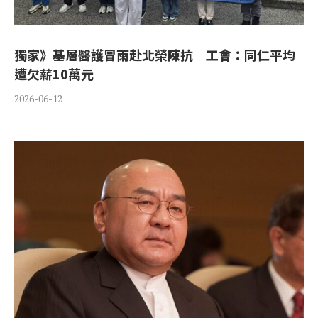
獨家》基層醫護冒雨赴北榮陳抗 工會：同仁平均
遭欠薪10萬元
2026-06-12