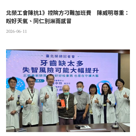
北榮工會陳抗1》控院方刁難加班費 陳威明尊重：
盼好天氣、同仁別淋雨感冒
2026-06-11