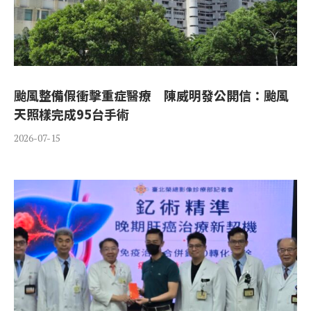
颱風整備假衝擊重症醫療 陳威明發公開信­：颱風
天照樣完成95台手術
2026-07-15