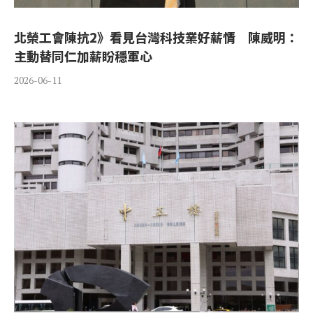
北榮工會陳抗2》看見台灣科技業好薪情 陳威明：
主動替同仁加薪盼穩軍心
2026-06-11