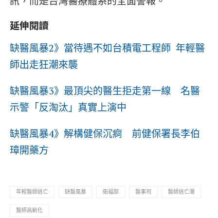
訊，而是台灣醫療體系的全面警報。
延伸閱讀
缺醫風暴2》當待遇不如台積電工程師 年輕醫
師出走狂潮來襲
缺醫風暴3》最頂尖的醫生拒走第一線 名醫
示警「反淘汰」真實上演中
缺醫風暴4》解構健保沉痾 前健保署長李伯
璋開藥方
年輕醫師逃亡
缺醫風暴
衛福部
醫事司
醫師逃亡潮
醫師高齡化