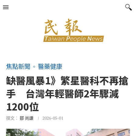
焦點新聞
醫藥健康
缺醫風暴1》繁星醫科不再搶
手 台灣年輕醫師2年驟減
1200位
撰文：
鄒 尚謙
2026-05-01