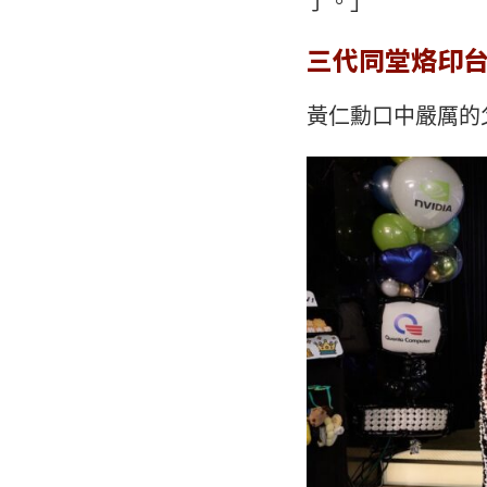
了。」
三代同堂烙印
黃仁勳口中嚴厲的