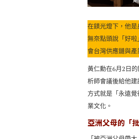
黃
在鎂光燈下，他是
無奈點頭說「好啦
會台灣供應鏈與產
黃仁勳在6月2日
析師會議後給他建
方式就是「永遠覺
業文化。
亞洲父母的「批
「被亞洲父母帶大