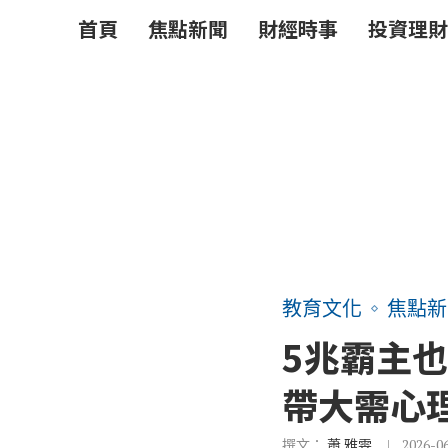
首頁
焦點新聞
財經時事
投資理財
教育文化
焦點新
5兆霸主
帶大需心
撰文：
蕭 雅雯
2026-0