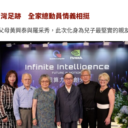
台灣足跡 全家總動員情義相挺
父母黃興泰與羅采秀，此次化身為兒子最堅實的親