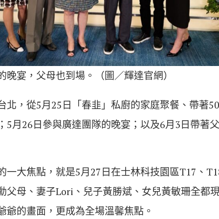
的晚宴，父母也到場。（圖／輝達官網）
台北，從5月25日「春韭」私廚的家庭聚餐、帶著50
；5月26日參與廣達團隊的晚宴；以及6月3日帶著
一大焦點，就是5月27日在士林科技園區T17、T
勳父母、妻子Lori、兒子黃勝斌、女兒黃敏珊全都
爺爺的畫面，更成為全場溫馨焦點。