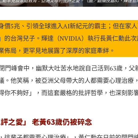
仁勳罕見談家庭教育：亞洲父母的批評之愛。（圖／翻攝技嘉IG、輝達官
身價5兆、引領全球進入AI新紀元的霸主；但在家
」的台灣兒子。輝達（NVIDIA）執行長黃仁勳此
業佈局，更罕見地展露了深厚的家庭牽絆。
的閉門峰會中，幽默大吐苦水地說自己活到63歲，父
議。他笑稱，被亞洲父母帶大的人都需要心理治療
得你不夠好」，而這套嚴格的批評哲學，也深刻影
評之愛」 老黃63歲仍被碎念
，這輩子都需要心理治療」，黃仁勳在日前的閉門