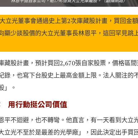
林恩平挺自家公司，砸1796億買大立光庫藏股。（翻攝網路）
，大立光董事會通過史上第2次庫藏股計畫，買回金額上
向顯少談股價的大立光董事長林恩平，這回罕見跳
藏股計畫，預計買回2,670張自家股票，價格區間落在1
紀錄，也寫下台股史上最高金額上限。法人關注的
股」。
露 用行動挺公司價值
恩平不迴避，也不轉彎。他直言，有一天看到大立
大立光不至於是最差的光學廠」，因此決定出手買