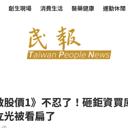
創生現場
消費生活
醫藥健康
運動休閒
救股價1》不忍了！砸鉅資買
立光被看扁了
1-09