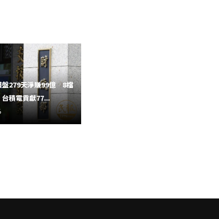
盤279天淨賺99億 8檔
7年前賣股賣地押台北雙星 藍天
台積電貢獻77...
許崑泰再加碼50億
6
2026-08-06