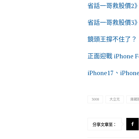
省話一哥救股價2
省話一哥救股價3》
鏡頭王撐不住了？
正面迎戰 iPhon
iPhone17、i
3008
大立光
庫藏
分享文章至：