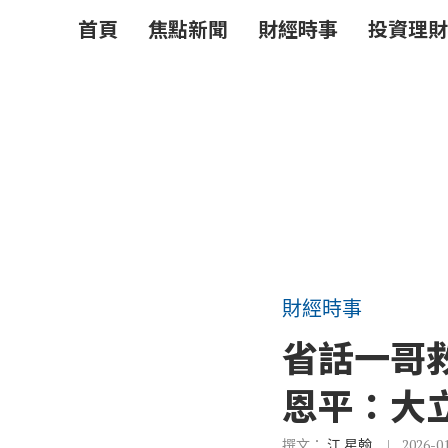
首頁
焦點新聞
財經時事
投資理財
財經時事
省話一哥
恩平：大
撰文：
江 星翰
2026-0