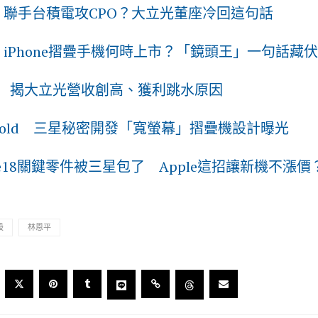
》聯手台積電攻CPO？大立光董座冷回這句話
iPhone摺疊手機何時上市？「鏡頭王」一句話藏
 揭大立光營收創高、獲利跳水原因
e Fold 三星秘密開發「寬螢幕」摺疊機設計曝光
Phone18關鍵零件被三星包了 Apple這招讓新機不漲價
股
林恩平