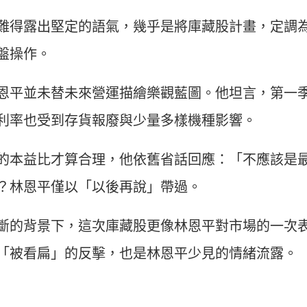
難得露出堅定的語氣，幾乎是將庫藏股計畫，定調
盤操作。
恩平並未替未來營運描繪樂觀藍圖。他坦言，第一
利率也受到存貨報廢與少量多樣機種影響。
的本益比才算合理，他依舊省話回應：「不應該是
？林恩平僅以「以後再說」帶過。
斷的背景下，這次庫藏股更像林恩平對市場的一次
「被看扁」的反擊，也是林恩平少見的情緒流露。