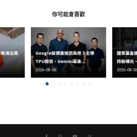
你可能會喜歡
滑軌滑出萬
Google股價重挫因為他？主導
國安基金護
TPU開發、Gemini幕後...
持股曝光、
2026-08-06
2026-08-0