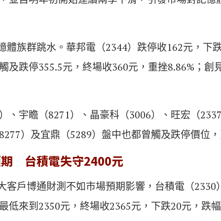
體族群跳水。華邦電（2344）跌停收162元，下跌9
觸及跌停355.5元，終場收360元，重挫8.86%；創
）、宇瞻（8271）、晶豪科（3006）、旺宏（233
（8277）及宜鼎（5289）盤中也都曾觸及跌停價位
期 台積電失守2400元
大客戶博通財測不如市場預期影響，台積電（2330
最低來到2350元，終場收2365元，下跌20元，跌幅0