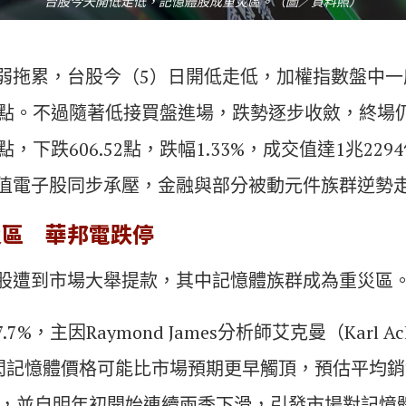
台股今天開低走低，記憶體股成重災區。（圖／資料照）
拖累，台股今（5）日開低走低，加權指數盤中一度重
.53點。不過隨著低接買盤進場，跌勢逐步收斂，終場仍
94點，下跌606.52點，跌幅1.33%，成交值達1兆2
值電子股同步承壓，金融與部分被動元件族群逆勢
災區 華邦電跌停
股遭到市場大舉提款，其中記憶體族群成為重災區
%，主因Raymond James分析師艾克曼（Karl A
快閃記憶體價格可能比市場預期更早觸頂，預估平均銷
見高，並自明年初開始連續兩季下滑，引發市場對記憶