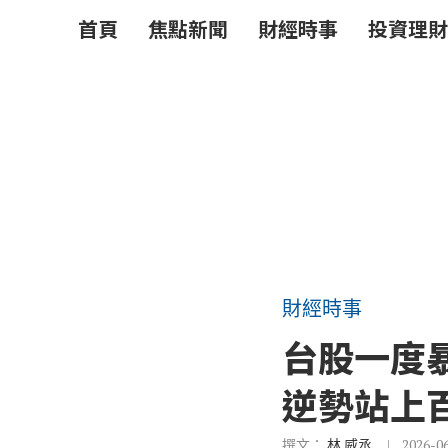
首頁
焦點新聞
財經時事
投資理財
財經時事
台股一度
逆勢站上
撰文：
林 威丞
2026-0