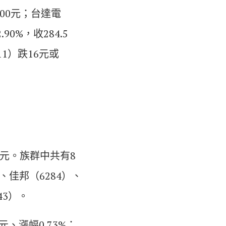
300元；台達電
90%，收284.5
11）跌16元或
。
9元。族群中共有8
、佳邦（6284）、
43）。
、漲幅0.73%；