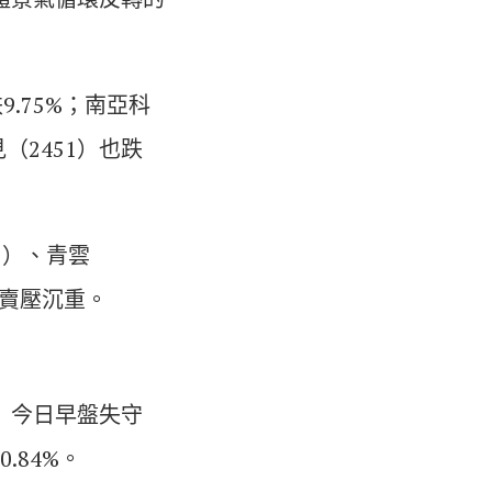
.75%；南亞科
見（2451）也跌
7）、青雲
，賣壓沉重。
）今日早盤失守
.84%。