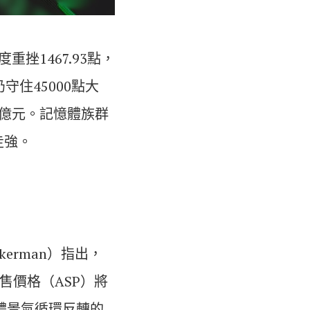
挫1467.93點，
守住45000點大
294億元。記憶體族群
走強。
。
ckerman）指出，
售價格（ASP）將
體景氣循環反轉的