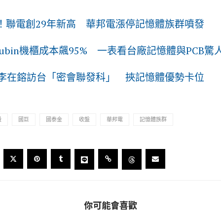
量！聯電創29年新高 華邦電漲停記憶體族群噴發
ubin機櫃成本飆95% 一表看台廠記憶體與PCB驚
李在鎔訪台「密會聯發科」 挾記憶體優勢卡位
股
國巨
國泰金
收盤
華邦電
記憶體族群
你可能會喜歡