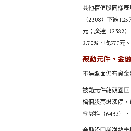
其他權值股同樣表現
（2308）下跌125
元；廣達（2382）
2.70%，收577元
被動元件、金
不過盤面仍有資金
被動元件龍頭國巨（
檔個股亮燈漲停，包
今展科（6432）、
金融股同樣逆勢走揚