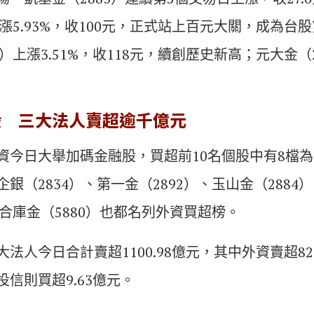
大漲5.93%，收100元，正式站上百元大關，成為台
）上漲3.51%，收118元，續創歷史新高；元大金（28
股 三大法人賣超逾千億元
資今日大舉加碼金融股，買超前10名個股中有8檔
銀（2834）、第一金（2892）、玉山金（2884）
及合庫金（5880）也都名列外資買超榜。
法人今日合計賣超1100.98億元，其中外資賣超82
，投信則買超9.63億元。