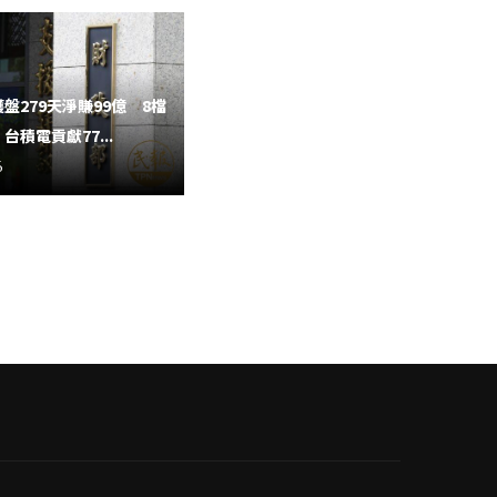
盤279天淨賺99億 8檔
7年前賣股賣地押台北雙星 藍天
台積電貢獻77...
許崑泰再加碼50億
6
2026-08-06