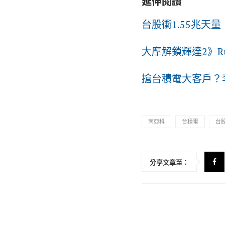
延伸閱讀
台股衝1.55兆天
大摩解鎖輝達2》R
搶台積電大客戶？
南亞科
台積電
台
分享文章至：