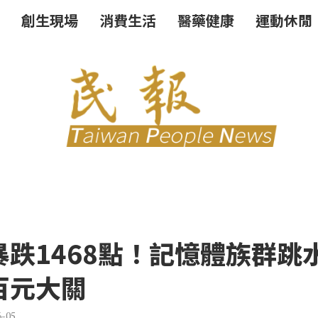
創生現場
消費生活
醫藥健康
運動休閒
暴跌1468點！記憶體族群跳
百元大關
6-05