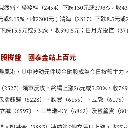
疲弱。聯發科（2454）下跌130元或2.93%，收4
元或5.15%，收2300元；鴻海（2317）下跌8.5元或2.
下跌13.5元或3.34%，收390.5元；日月光投控（37
。
融股撐盤 國泰金站上百元
避風港，其中被動元件與金融股成為今日撐盤主力
2327）領軍反攻，終場上漲26元或3.50%，收76
括鈺鎧（5228）、鈞寶（6155）、立敦（6175）
立誠（6597）、三集瑞-KY（6862）及蜜望實（80
。凱基金（2883）連續第5個交易日上漲，收27.6元