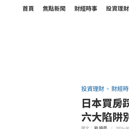
首頁
焦點新聞
財經時事
投資理財
投資理財
財經時
日本買房
六大陷阱
撰文：
劉 曉霞
2026-0