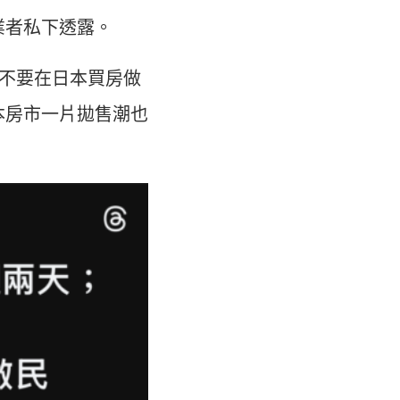
業者私下透露。
眾不要在日本買房做
本房市一片拋售潮也