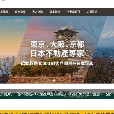
業團隊」「協助超過6000組客戶在日購屋」等吸引民眾赴日置產。（圖