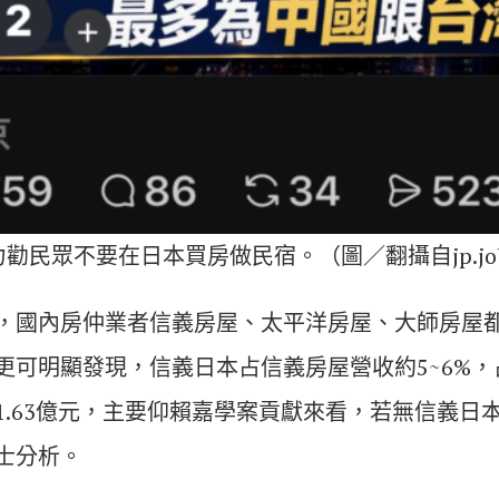
，力勸民眾不要在日本買房做民宿。（圖／翻攝自jp.job
，國內房仲業者信義房屋、太平洋房屋、大師房屋
更可明顯發現，信義日本占信義房屋營收約5~6%
1.63億元，主要仰賴嘉學案貢獻來看，若無信義日
士分析。