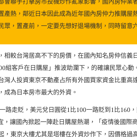
部會聯手打擊房市投機炒作亂象影響，國內房仲業
置產熱，鄰近日本因此成為近年國內房仲力推購屋
民眾，置產前，一定要先想好退場機制，同時留意
，相較台灣居高不下的房價，在國內知名房仲信義
000組客戶在日購屋」推波助瀾下，的確讓民眾心動
台灣人投資東京不動產占所有外國買家資金比重高
，成為日本房市最大的外資。
圓一路走貶，美元兌日圓從1比100一路貶到1比160
便宜，讓國內掀起一陣赴日購屋熱潮，「疫情後國際
起，東京大樓尤其是塔樓在外資炒作下，因價格過