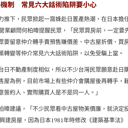
場機制 常見六大話術陷阱要小心
力推下，民眾掀起一窩蜂赴日置產熱潮，在日本擔
式會社營業顧問何柏暐提醒民眾，「民眾買房前，一定要
眾要留意仲介轉手賣預售賺價差、中古屋折價、買
策轉變等仲介常見六大話術陷阱，以免受騙上當。
台日不動產制度相似，所以不少台灣民眾願意赴日
售屋為例，目前市場上有些仲介會購屋後再轉手，
意簽約人、實際購買人是不是同一人。」
柏暐建議，「不少民眾看中古屋物美價廉，就決定
後興建房屋，因為日本1981年時修改《建築基準法