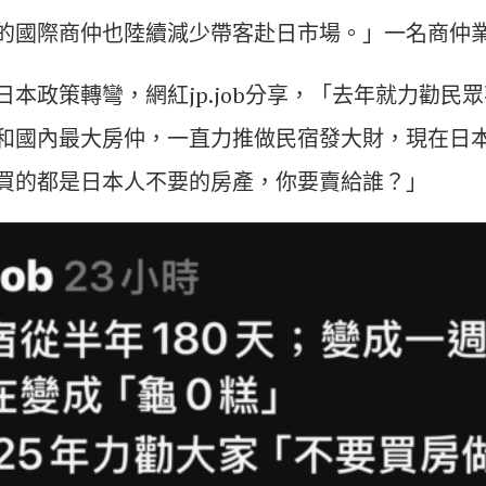
的國際商仲也陸續減少帶客赴日市場。」一名商仲
本政策轉彎，網紅jp.job分享，「去年就力勸民
和國內最大房仲，一直力推做民宿發大財，現在日
買的都是日本人不要的房產，你要賣給誰？」