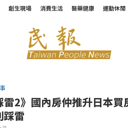
創生現場
消費生活
醫藥健康
運動休閒
事
踩雷2》國內房仲推升日本買
別踩雷
6-28