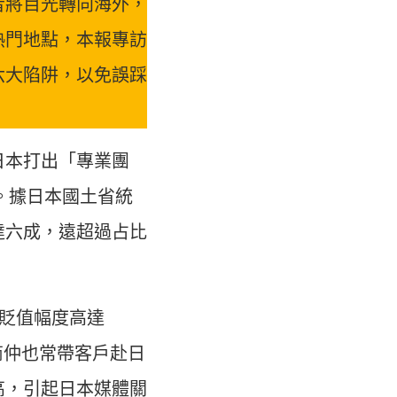
者將目光轉向海外，
熱門地點，本報專訪
六大陷阱，以免誤踩
日本打出「專業團
。據日本國土省統
達六成，遠超過占比
，貶值幅度高達
商仲也常帶客戶赴日
高，引起日本媒體關