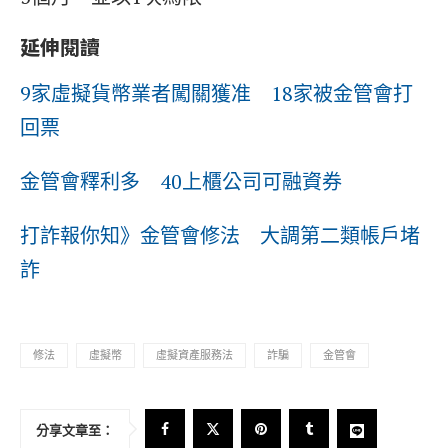
延伸閱讀
9家虛擬貨幣業者闖關獲准 18家被金管會打
回票
金管會釋利多 40上櫃公司可融資券
打詐報你知》金管會修法 大調第二類帳戶堵
詐
修法
虛擬幣
虛擬資產服務法
詐騙
金管會
分享文章至：