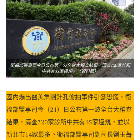
衛福部醫事司今日公布第一波全台大稽查結果，清查720家診所
中共有35家違規。（資料照）
國內爆出醫美集團針孔偷拍事件引發恐慌，衛
福部醫事司今（21）日公布第一波全台大稽查
結果，清查720家診所中共有35家違規，並以
新北市14家最多。衛福部醫事司副司長劉玉菁