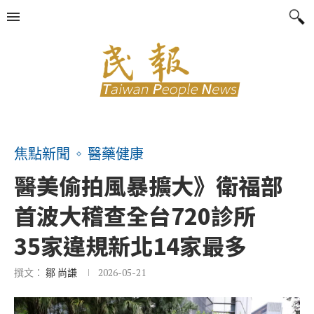
焦點新聞
醫藥健康
醫美偷拍風暴擴大》衛福部
首波大稽查全台720診所
35家違規新北14家最多
撰文：
鄒 尚謙
2026-05-21