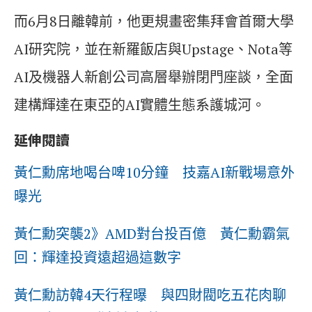
而6月8日離韓前，他更規畫密集拜會首爾大學
AI研究院，並在新羅飯店與Upstage、Nota等
AI及機器人新創公司高層舉辦閉門座談，全面
建構輝達在東亞的AI實體生態系護城河。
延伸閱讀
黃仁勳席地喝台啤10分鐘 技嘉AI新戰場意外
曝光
黃仁勳突襲2》AMD對台投百億 黃仁勳霸氣
回：輝達投資遠超過這數字
黃仁勳訪韓4天行程曝 與四財閥吃五花肉聊