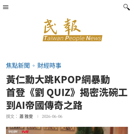
焦點新聞
財經時事
黃仁勳大跳KPOP網暴動
首登《劉 QUIZ》揭密洗碗工
到AI帝國傳奇之路
撰文：
蕭 雅雯
2026-06-06