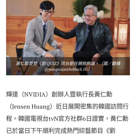
黃仁勳首登《劉 QUIZ》同台劉在錫掀熱議。（圖／翻攝
@youquizontheblock IG）
輝達（NVIDIA）創辦人暨執行長黃仁勳
（Jensen Huang）近日展開密集的韓國訪問行
程。韓國電視台tvN官方社群6日證實，黃仁勳
已於當日下午順利完成熱門綜藝節目《劉