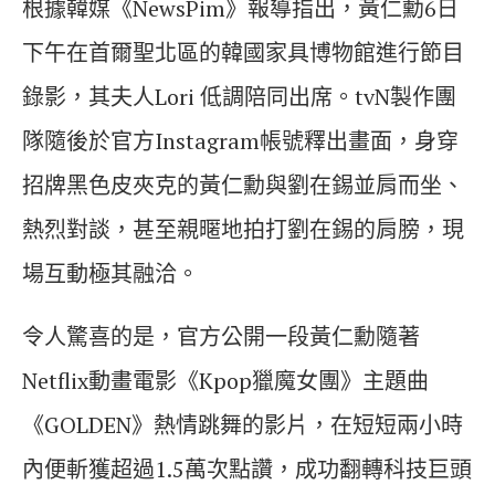
根據韓媒《NewsPim》報導指出，黃仁勳6日
下午在首爾聖北區的韓國家具博物館進行節目
錄影，其夫人Lori 低調陪同出席。tvN製作團
隊隨後於官方Instagram帳號釋出畫面，身穿
招牌黑色皮夾克的黃仁勳與劉在錫並肩而坐、
熱烈對談，甚至親暱地拍打劉在錫的肩膀，現
場互動極其融洽。
令人驚喜的是，官方公開一段黃仁勳隨著
Netflix動畫電影《Kpop獵魔女團》主題曲
《GOLDEN》熱情跳舞的影片，在短短兩小時
內便斬獲超過1.5萬次點讚，成功翻轉科技巨頭