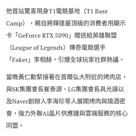
他首站驚喜現身T1電競基地（T1 Base
Camp），親自將輝達最頂級的消費者用顯示
卡「GeForce RTX 5090」贈送給英雄聯盟
（League of Legends）傳奇電競選手
「Faker」李相赫，引爆全球玩家社群熱議。
當晚黃仁勳緊接著在首爾弘大附近的烤肉店，
與SK集團會長崔泰源、LG集團會長具光謨以
及Naver創辦人李海珍等人展開烤肉與燒酒密
會，強力外聯AI晶片供應鏈與雲端服務的核心
同盟。