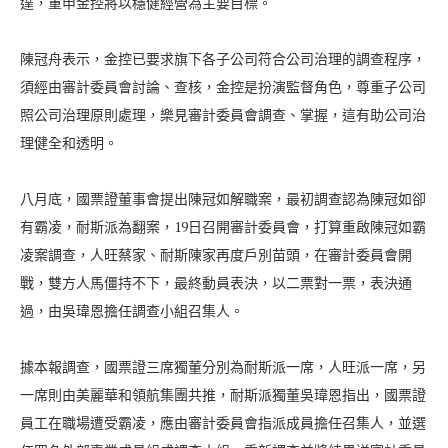
達，重申金控將以穩健經營為主要目標。
陳冠舟表示，金控已要求旗下各子公司符合公司治理的調查程序，
須經由審計委員會討論、查核，金控是扮演監督角色，尊重子公司
照公司治理原則處理，樂見審計委員會調查、掌握，這有助公司治
理健全和透明。
八月底，國票證董事會提出陳冠如解職案，最初調查認為陳冠如卻
有霸凌，耐斯派為翻案，19日召開審計委員會，打算重啟陳冠如霸
凌案調查，人旺蔡家、耐斯陳家再度戶別苗頭，在審計委員會開
戰，雙方人馬僵持不下，最終動員表決，以二票對一票，表決通
過，由吳瑋恩擔任調查小組召集人。
據本報調查，國票證三席獨董分別為耐斯派一席，人旺派一席，另
一席則由美麗華和領航集團共推，耐斯派獨董吳瑋恩指出，國票證
員工在職場遭受霸凌，應由審計委員會指派成員擔任召集人，並選