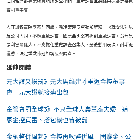
任四名外部專業成員組成調查小組，重新調查並將結果送審計委員
會和董事會。
人旺派獨董陳學彥則回擊，霸凌案違反勞動部解釋、《職安法》以
及公司內規，不應重啟調查，國票金也沒有提到重啟調查，吳瑋恩
是利害關係人，不應擔任重啟調查召集人。最後動用表決，耐斯派
獲勝，決定重啟陳冠如霸凌案調查。
延伸閱讀
元大證又挨罰》元大馬維建才重返金控董事
會 元大證就接連出包
金管會罰全球3》不只全球人壽董座夫婦 這
家金控買畫、搭包機也曾被罰
金融整併風起》金控再吹整併風 國泰金、公