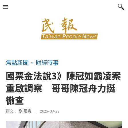
焦點新聞
財經時事
國票金法說3》陳冠如霸凌案
重啟調察 哥哥陳冠舟力挺
徹查
撰文：
劉 曉霞
2025-09-27