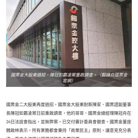
國票金大股東過招，陳冠如霸凌案重啟調查。（翻攝自國票金
官網）
國票金二大股東再度過招，國票金大股東耐斯陳家、國票證副董事
長陳冠如霸凌案日前重啟調查，他的哥哥、國票金總經理陳冠舟在
26日法說會指出，並無弊案，已交付審計委員會徹查。國票金董座
魏啟林表示，所有業務都會秉持「商業民主」原則，讓意見充分表