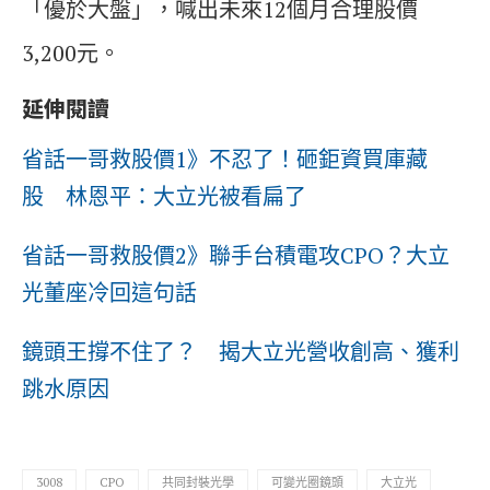
「優於大盤」，喊出未來12個月合理股價
3,200元。
延伸閱讀
省話一哥救股價1》不忍了！砸鉅資買庫藏
股 林恩平：大立光被看扁了
省話一哥救股價2》聯手台積電攻CPO？大立
光董座冷回這句話
鏡頭王撐不住了？ 揭大立光營收創高、獲利
跳水原因
3008
CPO
共同封裝光學
可變光圈鏡頭
大立光