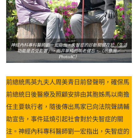
神經內科專科醫師劉一宏指出，失智症的診斷關鍵在於「生活
功能是否受影響」，而非單純的年老健忘。（示意圖／
PhotoAC）
前總統馬英九夫人周美青日前發聲明，確保馬
前總統日後醫療及照顧安排由其胞姊馬以南擔
任主要執行者，隨後傳出馬家已向法院聲請輔
助宣告，事件延燒引起社會對於失智症的關
注。神經內科專科醫師劉一宏指出，失智症的