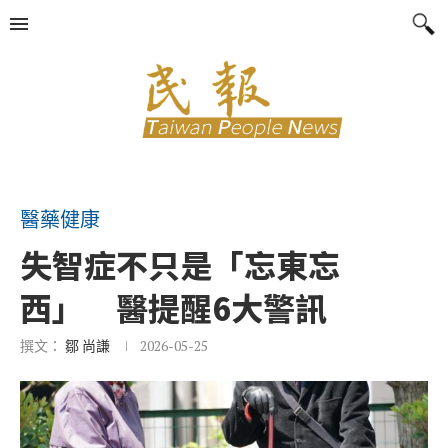
醫藥健康
失智症不只是「忘東忘
西」 醫提醒6大警訊
撰文：
鄒 尚謙
2026-05-25