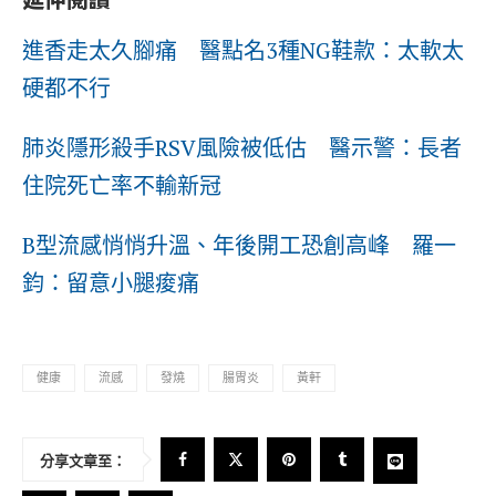
進香走太久腳痛 醫點名3種NG鞋款：太軟太
硬都不行
肺炎隱形殺手RSV風險被低估 醫示警：長者
住院死亡率不輸新冠
B型流感悄悄升溫、年後開工恐創高峰 羅一
鈞：留意小腿痠痛
健康
流感
發燒
腸胃炎
黃軒
分享文章至：