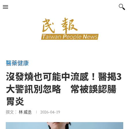
醫藥健康
沒發燒也可能中流感！醫揭3
大警訊別忽略 常被誤認腸
胃炎
撰文：
林 威丞
2026-04-19