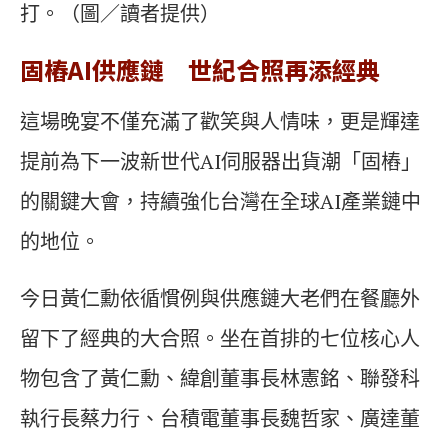
打。（圖／讀者提供）
固樁AI供應鏈 世紀合照再添經典
這場晚宴不僅充滿了歡笑與人情味，更是輝達
提前為下一波新世代AI伺服器出貨潮「固樁」
的關鍵大會，持續強化台灣在全球AI產業鏈中
的地位。
今日黃仁勳依循慣例與供應鏈大老們在餐廳外
留下了經典的大合照。坐在首排的七位核心人
物包含了黃仁勳、緯創董事長林憲銘、聯發科
執行長蔡力行、台積電董事長魏哲家、廣達董