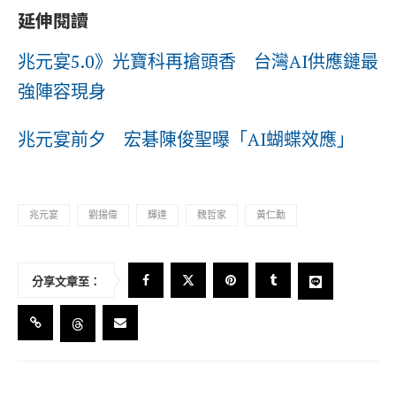
延伸閱讀
兆元宴5.0》光寶科再搶頭香 台灣AI供應鏈最
強陣容現身
兆元宴前夕 宏碁陳俊聖曝「AI蝴蝶效應」
兆元宴
劉揚偉
輝達
魏哲家
黃仁勳
分享文章至：