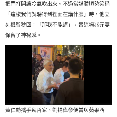
把門打開讓冷氣吹出來。不過當媒體順勢笑稱
「這樣我們就聽得到裡面在講什麼」時，他立
刻機智秒回：「那我不能講」，替這場兆元宴
保留了神祕感。
黃仁勳攜手魏哲家、劉揚偉發便當與蘋果西