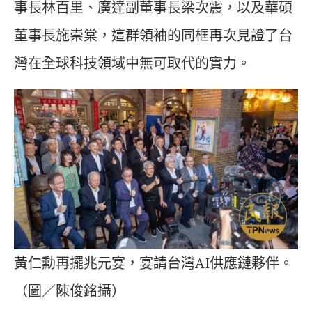
事長林百里、廣達副董事長梁次震，以及華碩
董事長施崇棠，這群領袖的同框再次見證了台
灣在全球科技領域中無可取代的實力。
黃仁勳再擺兆元宴，宴請台灣AI供應鏈夥伴。
（圖／陳俊銘攝）