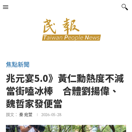
焦點新聞
兆元宴5.0》黃仁勳熱度不減
當街嗑冰棒 合體劉揚偉、
魏哲家發便當
撰文：
秦 宛萱
2026-05-28