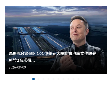
馬斯克矽帝國》101億美元太陽能電池廠文件曝光
新竹2奈米徵...
2026-08-09