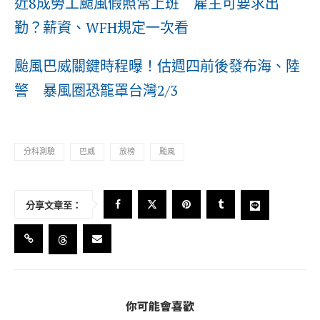
近8成勞工颱風假照常上班 雇主可要求出
勤？薪資、WFH規定一次看
颱風巴威關鍵時程曝！估週四前後發布海、陸
警 暴風圈恐籠罩台灣2/3
分科測驗
巴威
放榜
颱風
分享文章至：
你可能會喜歡