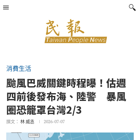
消費生活
颱風巴威關鍵時程曝！估週
四前後發布海、陸警 暴風
圈恐籠罩台灣2/3
撰文：
林 威丞
2026-07-07